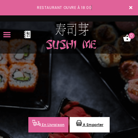
×
RESTAURANT OUVRE À 18:00
0
ACCUEIL
LA CARTE
VOTRE COMPTE
NOTRE RESTAURANT
VOS AVIS
En Livraison
A Emporter
MENTIONS LÉGALES