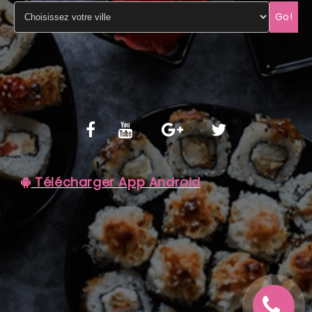
Go!
C.G.V
Télécharger App Android