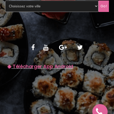
Go!
C.G.V
Télécharger App Android