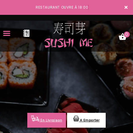
×
RESTAURANT OUVRE À 18:00
0
ACCUEIL
LA CARTE
VOTRE COMPTE
NOTRE RESTAURANT
VOS AVIS
En Livraison
A Emporter
MENTIONS LÉGALES