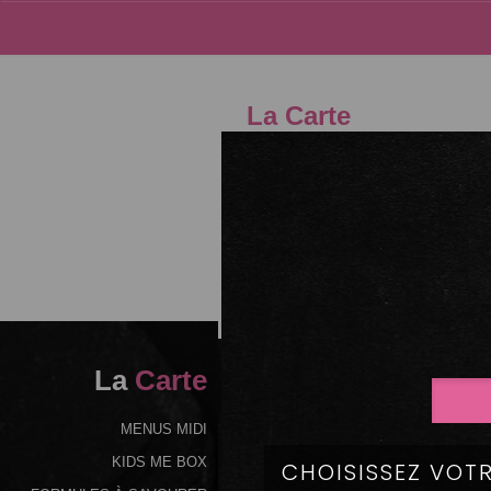
La Carte
04.75
La
Carte
MENUS MIDI
KIDS ME BOX