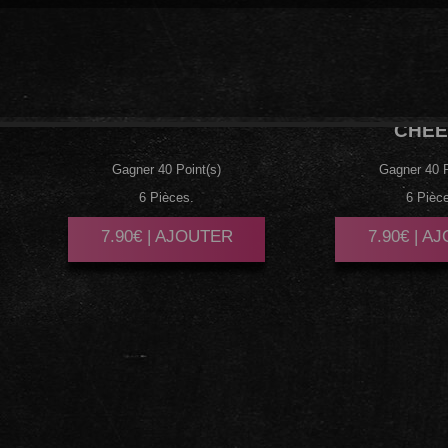
THON
CUIT MAYO
SAUMON
CHEE
Gagner 40 Point(s)
Gagner 40 P
6 Pièces.
6 Pièc
7.90€ | AJOUTER
7.90€ | A