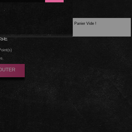
Panier Vide !
FUME
SE
oint(s)
es.
JOUTER