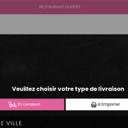
RESTAURAN
.40.50.60
S
GREEN