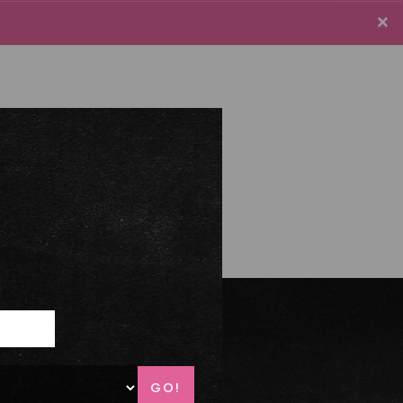
×
×
e connecter / S'inscrire
Panier