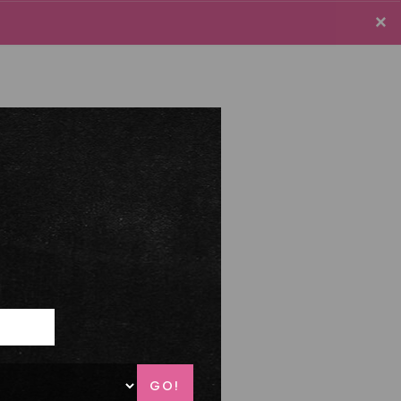
×
×
e connecter / S'inscrire
Panier