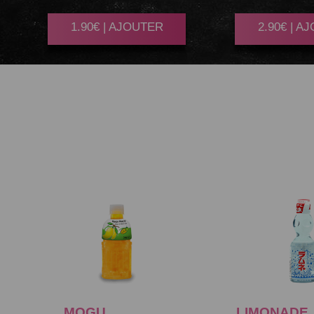
1.90€ | AJOUTER
2.90€ | A
MOGU
MANGUE
LIMONADE