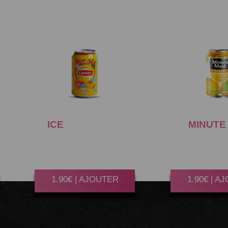
ICE
TEA PECHE
MINUTE
33CL
ORANGE
Gagner 10 Point(s)
Gagner 10 P
1.90€ | AJOUTER
1.90€ | A