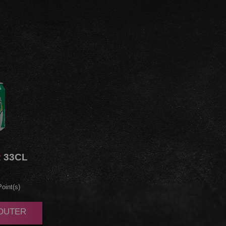
R
33CL
oint(s)
JOUTER