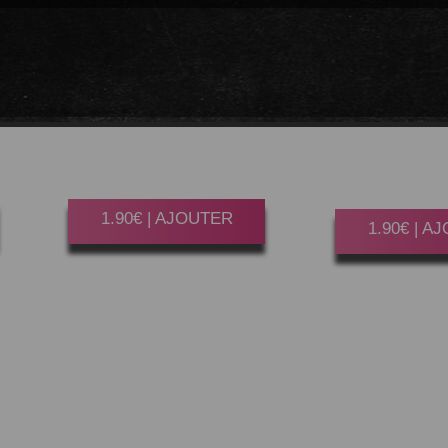
COCA
COLA
FANTA
M
CHERRY 33CL
FRUIT DU
33C
Gagner 10 Point(s)
Gagner 10 P
1.90€ | AJOUTER
1.90€ | A