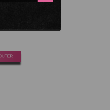
ANGUE
 DRAGON
L
oint(s)
JOUTER