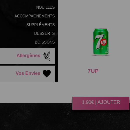
NOUILLES
ACCOMPAGNEMENTS
SUPPLÉMENTS
DESSERTS
BOISSONS
Allergènes
7UP
33CL
Vos Envies
Gagner 10 Point(s)
1.90€ | AJOUTER