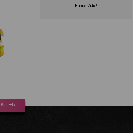
Panier Vide !
MAID
 33CL
oint(s)
JOUTER