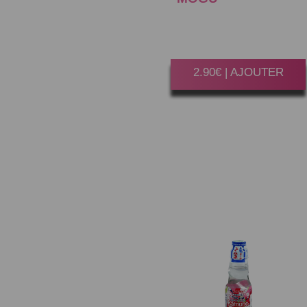
Gagner 15 Point(s)
2.90€ | AJOUTER