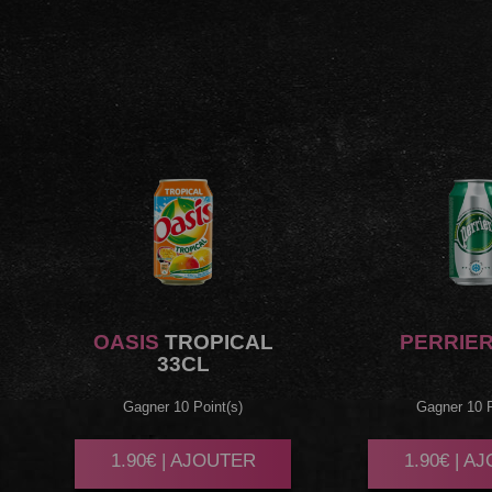
OASIS
TROPICAL
PERRIE
33CL
Gagner 10 Point(s)
Gagner 10 P
1.90€ | AJOUTER
1.90€ | A