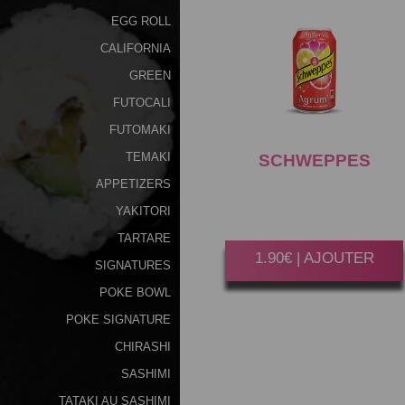
EGG ROLL
CALIFORNIA
GREEN
FUTOCALI
FUTOMAKI
TEMAKI
SCHWEPPES
AGRUM 33CL
APPETIZERS
YAKITORI
Gagner 10 Point(s)
TARTARE
1.90€ | AJOUTER
SIGNATURES
POKE BOWL
POKE SIGNATURE
CHIRASHI
SASHIMI
TATAKI AU SASHIMI