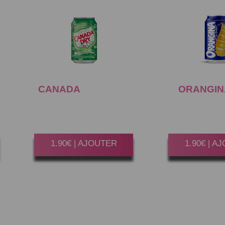
CANADA
DRY 33CL
ORANGIN
Gagner 10 Point(s)
Gagner 10 P
1.90€ | AJOUTER
1.90€ | A