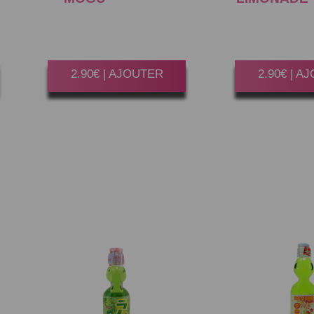
32CL
NATU
Gagner 15 Point(s)
Gagner 15 P
2.90€ | AJOUTER
2.90€ | A