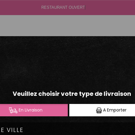
Vo
.40.50.60
S
BOISSONS