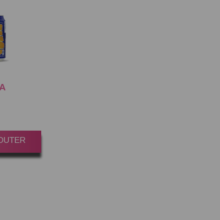
A
33CL
oint(s)
JOUTER