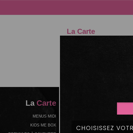
La Carte
04.75
La
Carte
MENUS MIDI
KIDS ME BOX