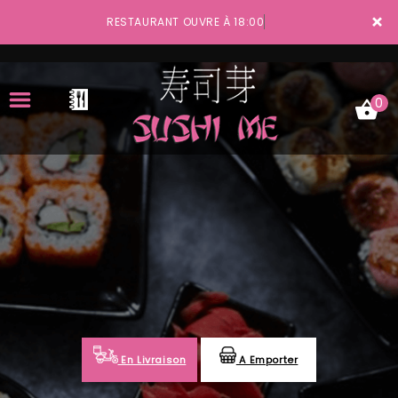
×
RESTAURANT OUVRE À 18:00
0
ACCUEIL
LA CARTE
VOTRE COMPTE
NOTRE RESTAURANT
VOS AVIS
En Livraison
A Emporter
MENTIONS LÉGALES