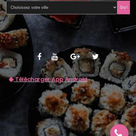
Go!
C.G.V
Télécharger App Android