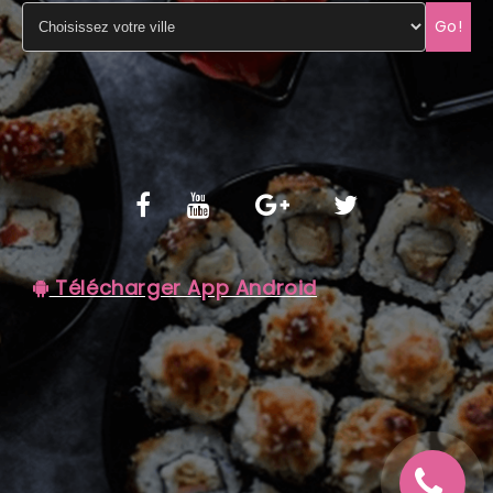
Go!
C.G.V
Télécharger App Android