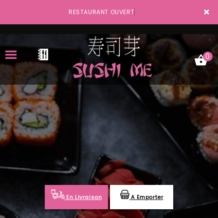
×
RESTAURANT OUVERT
0
ACCUEIL
LA CARTE
VOTRE COMPTE
NOTRE RESTAURANT
VOS AVIS
En Livraison
A Emporter
MENTIONS LÉGALES