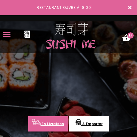
×
RESTAURANT OUVRE À 18:00
0
ACCUEIL
LA CARTE
VOTRE COMPTE
NOTRE RESTAURANT
VOS AVIS
En Livraison
A Emporter
MENTIONS LÉGALES