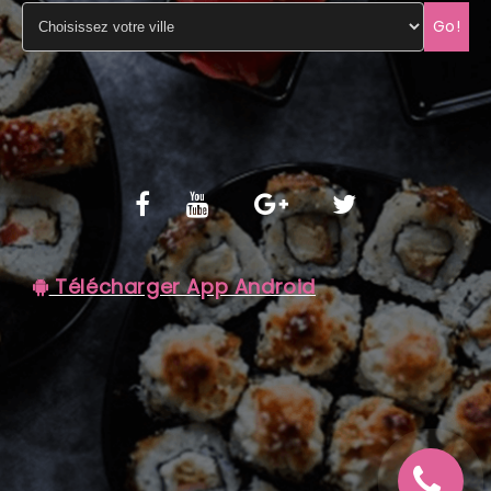
Go!
C.G.V
Télécharger App Android