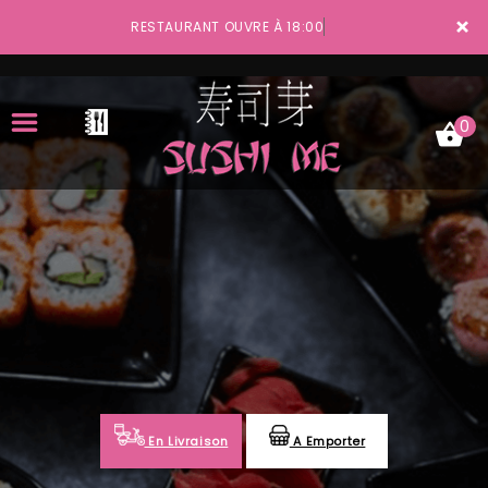
×
RESTAURANT OUVRE À 18:00
0
ACCUEIL
LA CARTE
VOTRE COMPTE
NOTRE RESTAURANT
VOS AVIS
En Livraison
A Emporter
MENTIONS LÉGALES