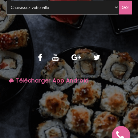
Go!
C.G.V
Télécharger App Android