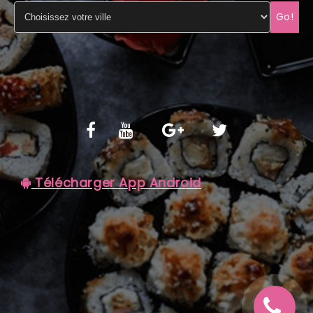
Go!
C.G.V
Télécharger App Android