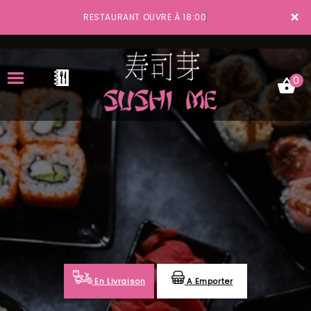
×
RESTAURANT OUVRE À 18:00
0
ACCUEIL
LA CARTE
VOTRE COMPTE
NOTRE RESTAURANT
VOS AVIS
En Livraison
A Emporter
MENTIONS LÉGALES