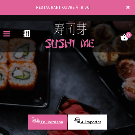
×
RESTAURANT OUVRE À 18:00
0
ACCUEIL
LA CARTE
VOTRE COMPTE
NOTRE RESTAURANT
VOS AVIS
En Livraison
A Emporter
MENTIONS LÉGALES