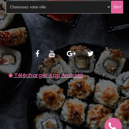
Go!
C.G.V
Télécharger App Android