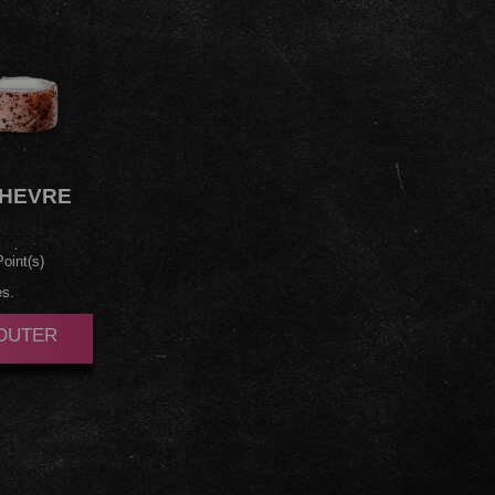
HEVRE
oint(s)
es.
JOUTER