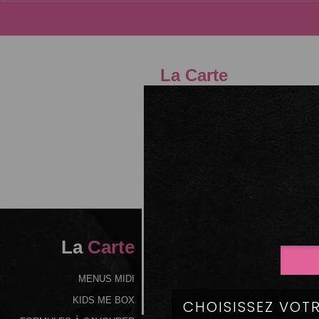
La Carte
04.75
La
Carte
MENUS MIDI
KIDS ME BOX