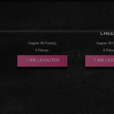
AVOCAT
CHEESE
CONCO
CHEE
Gagner 40 Point(s)
Gagner 40 P
6 Pièces.
6 Pièc
7.90€ | AJOUTER
7.90€ | A