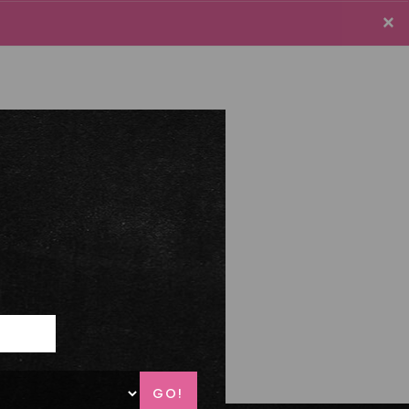
×
×
e connecter / S'inscrire
Panier