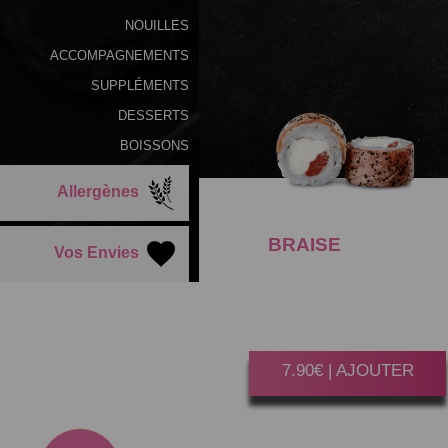
NOUILLES
ACCOMPAGNEMENTS
SUPPLÉMENTS
DESSERTS
BOISSONS
Allergènes
BRAISE
CHEVRE
Vos Envies
TOMATE SECHEE
Gagner 40 Point(s)
6 Pièces.
7.90€ | AJOUTER