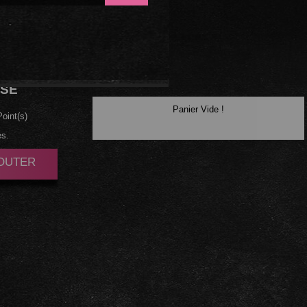
MBRE
SE
Panier Vide !
oint(s)
es.
JOUTER