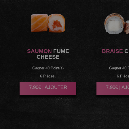
SAUMON
FUME
BRAISE
C
CHEESE
Gagner 40 Point(s)
Gagner 40 P
6 Pièces.
6 Pièc
7.90€ | AJOUTER
7.90€ | A