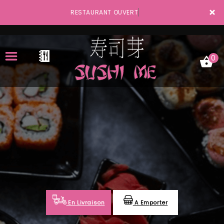
×
RESTAURANT OUVERT
0
ACCUEIL
LA CARTE
VOTRE COMPTE
NOTRE RESTAURANT
VOS AVIS
En Livraison
A Emporter
MENTIONS LÉGALES