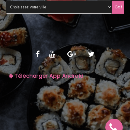
Go!
C.G.V
Télécharger App Android