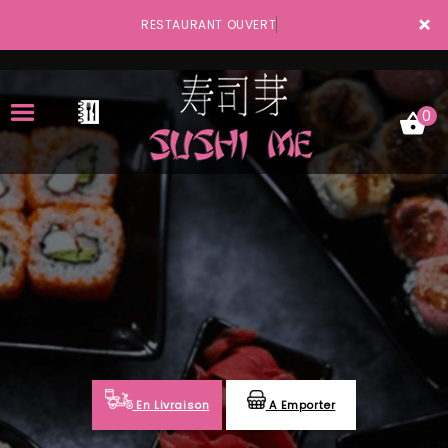
×
RESTAURANT OUVERT
0
ACCUEIL
LA CARTE
VOTRE COMPTE
NOTRE RESTAURANT
VOS AVIS
En Livraison
A Emporter
MENTIONS LÉGALES