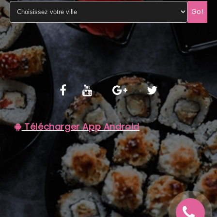
Go!
C.G.V
Télécharger App Android