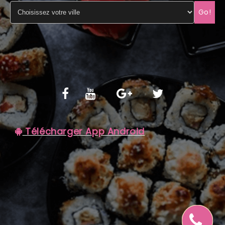
Go!
C.G.V
Télécharger App Android