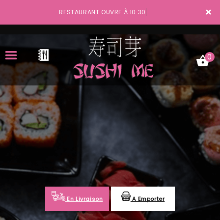
×
RESTAURANT OUVRE À 10:30
0
ACCUEIL
LA CARTE
VOTRE COMPTE
NOTRE RESTAURANT
VOS AVIS
En Livraison
A Emporter
MENTIONS LÉGALES